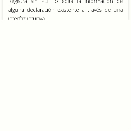
Registra sin PDF o edita la información de
alguna declaración existente a través de una
interfaz intuitiva.
¡Mira cómo
funciona!
¿Qué hace único
a este módulo?
Ahorro de tiempo: