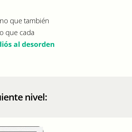
 sino que también
do que cada
diós al desorden
iente nivel: