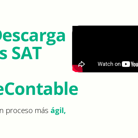
Descarga
s SAT
eContable
 un proceso más
ágil,